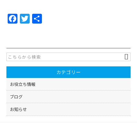
F
T
共
a
w
有
c
itt
e
er
b
o
カテゴリー
o
k
お役立ち情報
ブログ
お知らせ