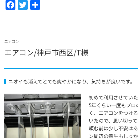
F
T
共
a
w
有
c
itt
e
er
b
エアコン
エアコン/神戸市西区/T様
o
o
k
ニオイも消えてとても爽やかになり、気持ちが良いです。
初めて利用させていた
5年くらい一度もプロ
く、エアコンをつける
いたので、思い切って
頼む前は少し不安はあ
ン周辺の養生もしっか