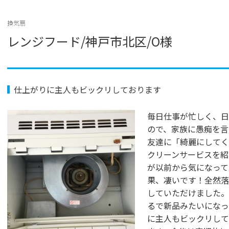
e
er
b
換気扇
レンジフード/神戸市北区/O様
o
o
k
仕上がりに主人もビックリしております
毎日仕事が忙しく、日
ので、家族に愚痴を言
友達に「綺麗にしてく
クリーンサービスを紹
が以前から気になって
果、凄いです！全然落
していただけました。
るで新品みたいになっ
に主人もビックリして