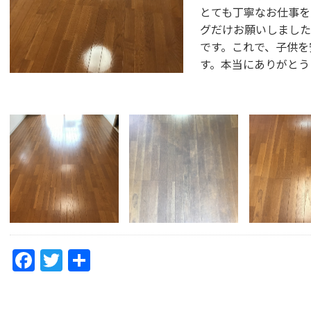
とても丁寧なお仕事を
グだけお願いしました
です。これで、子供を
す。本当にありがとう
F
T
共
a
w
有
c
itt