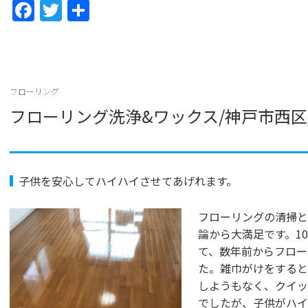
F
T
共
a
w
有
c
itt
e
er
b
フローリング
フローリング洗浄&ワックス/神戸市西区
o
o
k
子供を安心してハイハイさせてあげれます。
フローリングの清掃と
論から大満足です。1
て、数年前からフロー
た。雑巾がけをすると
しようもなく、クイッ
でしたが、子供がハイ