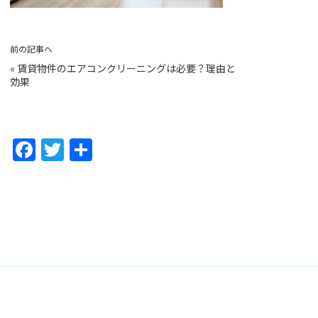
前の記事へ
«
賃貸物件のエアコンクリーニングは必要？理由と
効果
F
T
共
a
w
有
c
itt
e
er
b
o
o
k