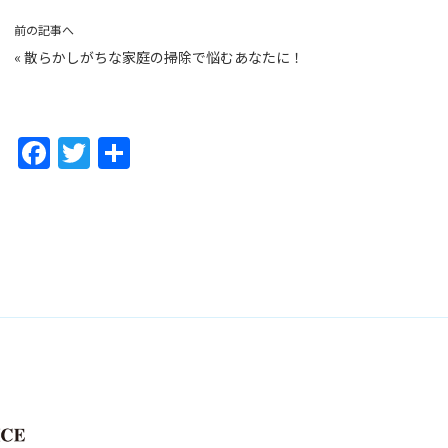
前の記事へ
«
散らかしがちな家庭の掃除で悩むあなたに！
F
T
共
a
w
有
c
itt
e
er
b
o
o
k