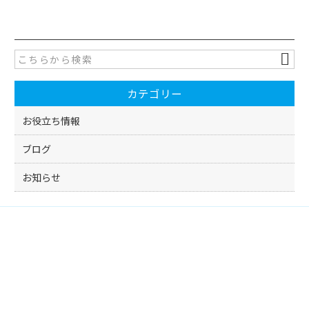
c
itt
e
er
b
o
カテゴリー
o
k
お役立ち情報
ブログ
お知らせ