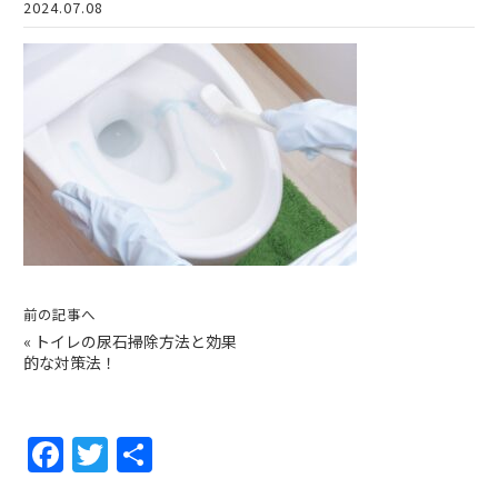
2024.07.08
前の記事へ
«
トイレの尿石掃除方法と効果
的な対策法！
F
T
共
a
w
有