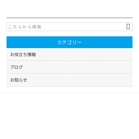
c
itt
e
er
b
o
カテゴリー
o
k
お役立ち情報
ブログ
お知らせ