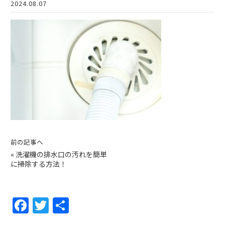
2024.08.07
前の記事へ
«
洗濯機の排水口の汚れを簡単
に掃除する方法！
F
T
共
a
w
有