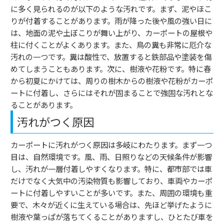
に多く見られるのが以下のような汚れです。まず、泥やほこ
りが付着することがあります。雨が降った後や風の強い日に
は、地面の泥や土ぼこりが舞い上がり、カーポートの屋根や
柱に付くことがよくあります。また、鳥の糞も非常に厄介な
汚れの一つです。糞は酸性で、放置すると鉄部品や塗装を傷
めてしまうこともあります。次に、樹液や花粉です。特に春
から初夏にかけては、周りの樹木からの樹液や花粉がカーポ
ートに付着し、さらにはそれが固まることで強固な汚れとな
ることがあります。
汚れがつく原因
カーポートに汚れがつく原因は多岐にわたります。まず一つ
目は、自然環境です。風、雨、日照りなどの天候条件が影響
し、汚れが一層付着しやすくなります。特に、都市部では車
だけでなく大気中の汚染物質も影響しており、車両やカーポ
ートに付着しやすいことが多いです。また、周囲の環境も重
要で、木々が近くに生えている場合は、先ほど挙げたように
樹液や葉っぱが落ちてくることがありますし、ひとたび車を