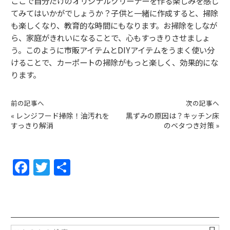
ここで自分だけのオリジナルクリーナーを作る楽しみを感じ
てみてはいかがでしょうか？子供と一緒に作成すると、掃除
も楽しくなり、教育的な時間にもなります。お掃除をしなが
ら、家庭がきれいになることで、心もすっきりさせましょ
う。このように市販アイテムとDIYアイテムをうまく使い分
けることで、カーポートの掃除がもっと楽しく、効果的にな
ります。
前の記事へ
次の記事へ
«
レンジフード掃除！油汚れを
黒ずみの原因は？キッチン床
すっきり解消
のベタつき対策
»
F
T
共
a
w
有
c
itt
e
er