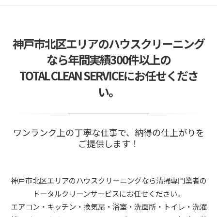
2026/04/20
掃除でストレス減らす方法｜効果的な習慣とコツ
2026/04/13
神戸市北区エリアのハウスクリーニング
エアコンクリーニングはいつが最適？おすすめ時
期と理由
なら年間実績300件以上の
2026/04/08
TOTAL CLEAN SERVICEにお任せくださ
プロの掃除が選ばれる理由と家庭掃除の違い解
説！
い。
2026/07/01
価格改定のお知らせ
ワンランク上の丁寧な仕事で、納得の仕上がりを
ご提供します！
神戸市北区エリアのハウスクリーニングなら清掃専門業者の
トータルクリーンサービスにお任せください。
エアコン・キッチン・換気扇・浴室・洗面所・トイレ・洗濯