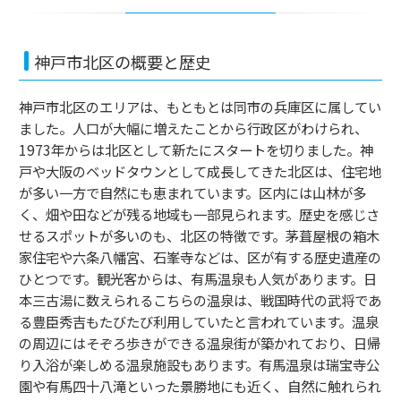
神戸市北区の概要と歴史
神戸市北区のエリアは、もともとは同市の兵庫区に属してい
ました。人口が大幅に増えたことから行政区がわけられ、
1973年からは北区として新たにスタートを切りました。神
戸や大阪のベッドタウンとして成長してきた北区は、住宅地
が多い一方で自然にも恵まれています。区内には山林が多
く、畑や田などが残る地域も一部見られます。歴史を感じさ
せるスポットが多いのも、北区の特徴です。茅葺屋根の箱木
家住宅や六条八幡宮、石峯寺などは、区が有する歴史遺産の
ひとつです。観光客からは、有馬温泉も人気があります。日
本三古湯に数えられるこちらの温泉は、戦国時代の武将であ
る豊臣秀吉もたびたび利用していたと言われています。温泉
の周辺にはそぞろ歩きができる温泉街が築かれており、日帰
り入浴が楽しめる温泉施設もあります。有馬温泉は瑞宝寺公
園や有馬四十八滝といった景勝地にも近く、自然に触れられ