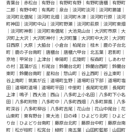
青葉台｜赤松台｜有野台｜有野町有野｜有野町唐櫃｜有野町
二郎｜有野中町｜有馬町｜泉台｜淡河町淡河｜淡河町勝雄｜
淡河町北僧尾｜淡河町北畑｜淡河町木津｜淡河町行原｜淡河
町神田｜淡河町中山｜淡河町野瀬｜淡河町萩原｜淡河町東畑
｜淡河町神影｜淡河町南僧尾｜大池見山台｜大沢町市原｜大
沢町上大沢｜大沢町神付｜大沢町簾｜大沢町中大沢｜大沢町
日西原｜大原｜大脇台｜小倉台｜柏尾台｜桂木｜鹿の子台北
町｜鹿の子台南町｜唐櫃台｜唐櫃六甲台｜北五葉｜君影町｜
京地｜甲栄台｜上津台｜幸陽町｜広陵町｜桜森町｜しあわせ
の村｜菖蒲が丘｜杉尾台｜鈴蘭台北町｜鈴蘭台西町｜鈴蘭台
東町｜鈴蘭台南町｜星和台｜惣山町｜谷上西町｜谷上東町｜
谷上南町｜筑紫が丘｜道場町生野｜道場町日下部｜道場町塩
田｜道場町道場｜道場町平田｜中里町｜長尾町宅原｜長尾町
上津｜鳴子｜西大池｜西山｜八多町上小名田｜八多町下小名
田｜八多町附物｜八多町中｜八多町西畑｜八多町屏風｜八多
町深谷｜八多町柳谷｜八多町吉尾｜花山台｜花山中尾台｜花
山東町｜東有野台｜東大池｜日の峰｜ひよどり北町｜ひよど
り台｜ひよどり台南町｜藤原台北町｜藤原台中町｜藤原台南
町｜松が枝町｜松宮台｜緑町｜南五葉｜山田町藍那｜山田町