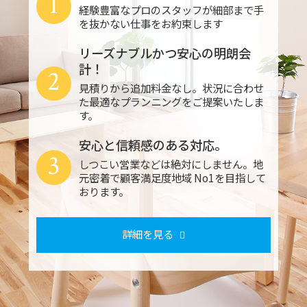
1
経験豊富なプロのスタッフが細部まで手
を抜かない仕事をお約束します
リーズナブルかつ安心の明朗会
計！
2
見積りから追加料金なし。状況に合わせ
た最適なプランニングをご提案いたしま
す。
安心と信頼感のある対応。
3
しつこい営業などは絶対にしません。地
元密着で顧客満足度地域 No1を目指して
おります。
詳細を見る