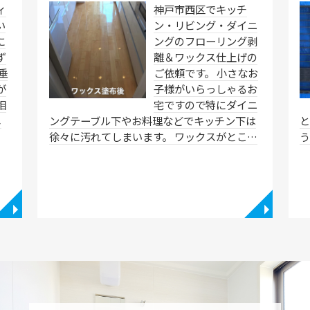
ィ
神戸市西区でキッチ
い
ン・リビング・ダイニ
に
ングのフローリング剥
ず
離＆ワックス仕上げの
垂
ご依頼です。 小さなお
が
子様がいらっしゃるお
相
宅ですので特にダイニ
し
ングテーブル下やお料理などでキッチン下は
と
徐々に汚れてしまいます。 ワックスがとこ…
◥
◥