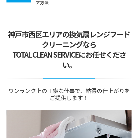
ア方法
2026/04/20
掃除でストレス減らす方法｜効果的な習慣とコツ
2026/04/13
神戸市西区エリアの換気扇レンジフード
エアコンクリーニングはいつが最適？おすすめ時
期と理由
クリーニングなら
2026/04/08
TOTAL CLEAN SERVICEにお任せくださ
プロの掃除が選ばれる理由と家庭掃除の違い解
説！
い。
2026/07/01
価格改定のお知らせ
ワンランク上の丁寧な仕事で、納得の仕上がりを
ご提供します！