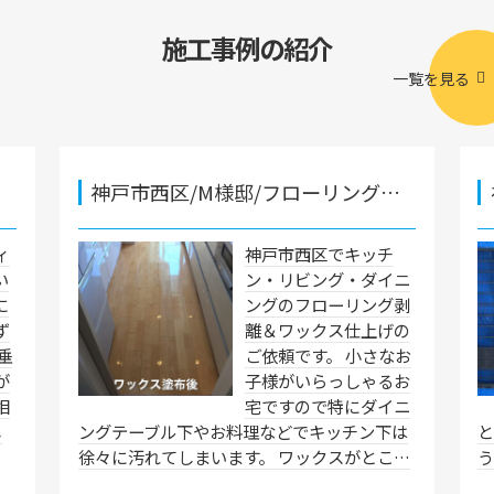
施工事例の紹介
一覧を見る
神戸市西区/M様邸/フローリング…
ィ
神戸市西区でキッチ
い
ン・リビング・ダイニ
に
ングのフローリング剥
ず
離＆ワックス仕上げの
垂
ご依頼です。 小さなお
が
子様がいらっしゃるお
相
宅ですので特にダイニ
し
ングテーブル下やお料理などでキッチン下は
と
徐々に汚れてしまいます。 ワックスがとこ…